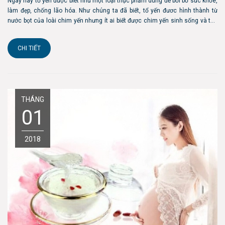
Ngày nay tổ yến được biết như một loại thực phẩm dùng để bồi bổ sức khỏe,
làm đẹp, chống lão hóa. Như chúng ta đã biết, tổ yến đươc hình thành từ
nước bọt của loài chim yến nhưng ít ai biết được chim yến sinh sống và tồn
tại như thế nào? Sau đây là những thông tin mà bạn nên biết về chim yến.
1....
CHI TIẾT
THÁNG
01
2018