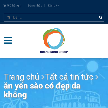
Giỏ hàng (
)
Đăng nhập
Đăng ký
Trang chủ
Tất cả tin tức
ăn yến sào có đẹp da
không