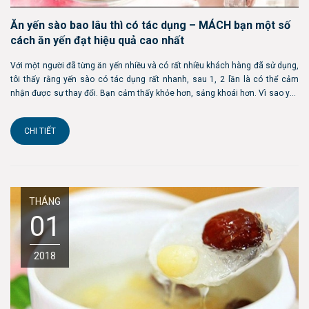
Ăn yến sào bao lâu thì có tác dụng – MÁCH bạn một số
cách ăn yến đạt hiệu quả cao nhất
Với một người đã từng ăn yến nhiều và có rất nhiều khách hàng đã sử dụng,
tôi thấy rằng yến sào có tác dụng rất nhanh, sau 1, 2 lần là có thể cảm
nhận được sự thay đổi. Bạn cảm thấy khỏe hơn, sảng khoái hơn. Vì sao yến
sào lại có tác dụng nhanh chóng như vây? Vì thành phần dinh dưỡng của nó
ở dạn...
CHI TIẾT
THÁNG
01
2018