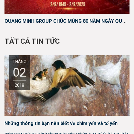
Q
UANG MINH GROUP CHÚC MỪNG 80 NĂM NGÀY QUỐC KHÁNH 2-9
TẤT CẢ TIN TỨC
THÁNG
02
2018
Những thông tin bạn nên biết về chim yến và tổ yến