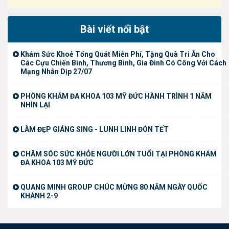
Bài viết nổi bật
Khám Sức Khoẻ Tổng Quát Miễn Phí, Tặng Quà Tri Ân Cho
Các Cựu Chiến Binh, Thương Binh, Gia Đình Có Công Với Cách
Mạng Nhân Dịp 27/07
PHÒNG KHÁM ĐA KHOA 103 MỸ ĐỨC HÀNH TRÌNH 1 NĂM
NHÌN LẠI
LÀM ĐẸP GIÁNG SING - LUNH LINH ĐÓN TẾT
CHĂM SÓC SỨC KHỎE NGƯỜI LỚN TUỔI TẠI PHÒNG KHÁM
ĐA KHOA 103 MỸ ĐỨC
QUANG MINH GROUP CHÚC MỪNG 80 NĂM NGÀY QUỐC
KHÁNH 2-9