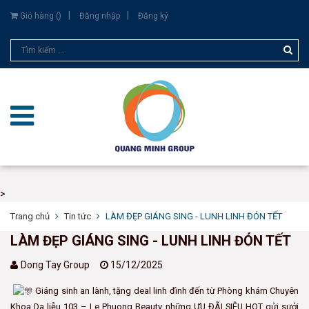
Giỏ hàng (
)
Đăng nhập
Đăng ký
>
Trang chủ
Tin tức
LÀM ĐẸP GIÁNG SING - LUNH LINH ĐÓN TẾT
LÀM ĐẸP GIÁNG SING - LUNH LINH ĐÓN TẾT
Dong Tay Group
15/12/2025
Giáng sinh an lành, tặng deal linh đình đến từ Phòng khám Chuyên
Khoa Da liễu 103 – Le Phuong Beauty, những ƯU ĐÃI SIÊU HOT gửi sưởi