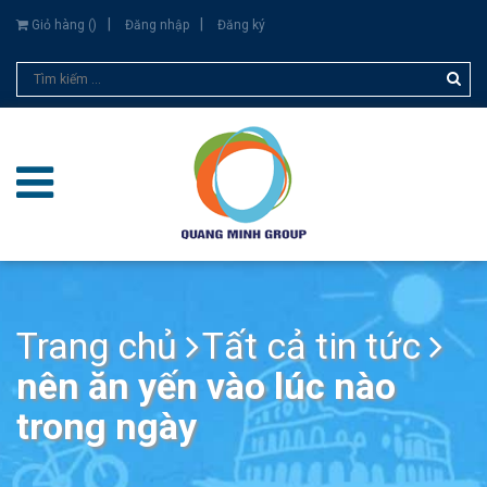
Giỏ hàng (
)
Đăng nhập
Đăng ký
Trang chủ
Tất cả tin tức
nên ăn yến vào lúc nào
trong ngày