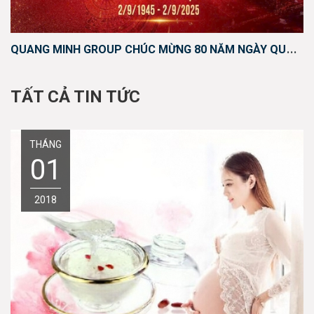
Q
UANG MINH GROUP CHÚC MỪNG 80 NĂM NGÀY QUỐC KHÁNH 2-9
TẤT CẢ TIN TỨC
THÁNG
01
2018