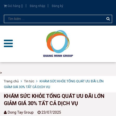
Giỏ hàng (
)
Đăng nhập
Đăng ký
>
Trang chủ
Tin tức
KHÁM SỨC KHỎE TỔNG QUÁT ƯU ĐÃI LỚN
GIẢM GIÁ 30% TẤT CẢ DỊCH VỤ
KHÁM SỨC KHỎE TỔNG QUÁT ƯU ĐÃI LỚN
GIẢM GIÁ 30% TẤT CẢ DỊCH VỤ
Dong Tay Group
23/07/2025