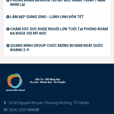
PHÒNG KHÁM ĐA KHOA 103 MỸ ĐỨC HÀNH TRÌNH 1 NĂM
NHÌN LẠI
LÀM ĐẸP GIÁNG SING - LUNH LINH ĐÓN TẾT
CHĂM SÓC SỨC KHỎE NGƯỜI LỚN TUỔI TẠI PHÒNG KHÁM
ĐA KHOA 103 MỸ ĐỨC
QUANG MINH GROUP CHÚC MỪNG 80 NĂM NGÀY QUỐC
KHÁNH 2-9
Số 82 Nguyễn Khuyến, Phường Hà Đông, TP. Hà Nội.
(024) 3203 9886