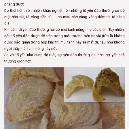
phẳng được.
Do thời tiết thiên nhiên khắc nghiệt nên những tổ yến đảo thường có bề
mặt sần sùi, tổ càng sần sùi – có màu sắc càng vàng đậm thì tổ càng
già.
Khi cầm tổ yến đảo thường hơi có mùi tanh nồng nhẹ của biển. Tuy nhiên,
nếu tổ yến đảo được để trần trong môi trường bên ngoài (tức là không
được bảo quản trong hộp kín) thì mùi tanh này sẽ mất đi, hầu như không
ngửi thấy mùi tanh nồng này nữa.
So với tổ yến nhà cùng độ tuổi, sợi yến đảo thường dai hơn, sợi yến nhà
thường giòn hơn.