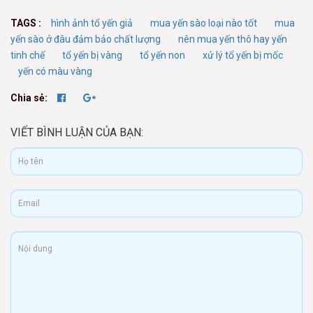
TAGS :
hình ảnh tổ yến giả
mua yến sào loại nào tốt
mua
yến sào ở đâu đảm bảo chất lượng
nên mua yến thô hay yến
tinh chế
tổ yến bị vàng
tổ yến non
xử lý tổ yến bị mốc
yến có màu vàng
Chia sẻ:
VIẾT BÌNH LUẬN CỦA BẠN: